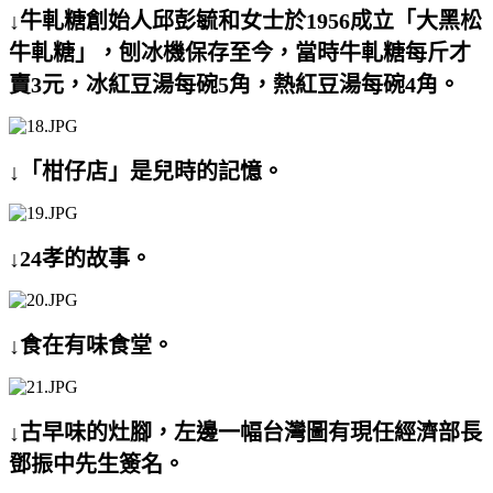
↓牛軋糖創始人邱彭毓和女士於1956成立「大黑松
牛軋糖」，刨冰機保存至今，當時牛軋糖每斤才
賣3元，冰紅豆湯每碗5角，熱紅豆湯每碗4角。
↓「柑仔店」是兒時的記憶。
↓24孝的故事。
↓食在有味食堂。
↓古早味的灶腳，左邊一幅台灣圖有現任經濟部長
鄧振中先生簽名。