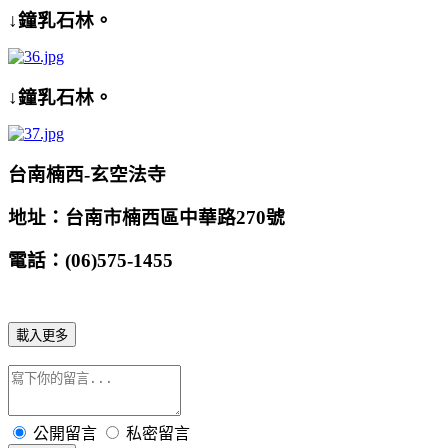
↓鐘乳石林。
↓鐘乳石林。
台南楠西
-
玄空法寺
地址：台南市楠西區中華路
270
號
電話：
(0
6
)
575
-
1455
載入更多
公開留言
私密留言