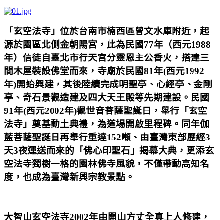
「玄空法寺」位於台南市楠西區曾文水庫附近，起
源於園區北側金朝陽宮，此為民國
77
年（西元
1988
年）信徒自臺北市行天宮分靈恩主公香火，搭建三
間木屋裝設佛堂而來，寺廟於民國
81
年
(
西元
1992
年
)
開始興建，其後陸續完成明聖亭、心經亭、金剛
亭、奇石景觀造建及四大天王殿等先期建設。民國
91
年
(
西元
2002
年
)
觀世音菩薩聖誕日，舉行「玄空
法寺」奠基動土典禮，為道場開啟里程碑。同年伽
藍菩薩聖誕日再舉行重達
152
噸、由臺灣東部歷經
3
天
3
夜運送而來的「佛心印聖石」揭幕大典，更添玄
空法寺獨樹一格的園林佛寺風貌，不僅帶動高知名
度，也成為臺灣新興宗教景點。
大智山玄空法寺2002年由開山方丈全真上人修建，