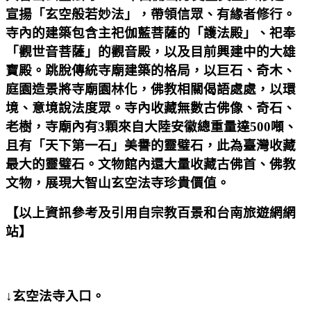
宣揚「玄空般若妙法」，帶領信眾、有緣者修行。
寺內的建築包含主祀伽藍菩薩的「護法殿」、祀奉
「觀世音菩薩」的觀音殿，以及目前興建中的大雄
寶殿。跳脫傳統寺廟建築的格局，以巨石、奇木、
庭園造景將寺廟園林化，佛教相關偈語處處，以環
境、意境說法度眾。寺內收藏無數古佛像、奇石、
老樹，寺廟內有3顆來自大陸安徽總重量達500噸、
且有「天下第一石」美譽的靈璧石，此為臺灣收藏
最大的靈璧石。文物館內還大量收藏古佛首、佛教
文物，展現大智山玄空法寺珍貴價值。
【以上資訊參考及引用自宗教百景和台南旅遊網網
站】
↓玄空法寺入口。