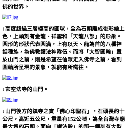
佛的世界。
↓高度超過三層樓高的圓球，全為石頭雕成後彩繪上
色，上頭刻有金龍、祥雲和「天龍八部」的形象。
圓形的形狀代表圓滿，上有以天、龍為首的八種神
話種族，為佛教護法神隊伍。而將「大智圓輪」置
於山門之前，則是希望在信眾走入佛寺之前，看到
圓輪所呈現的景象，就能有所嚮往。
↓玄空法寺的山門。
↓山門後方的鎮寺之寶「佛心印聖石」，石頭長約十
公尺，高近五公尺，重量有
152
公噸，為全台灣寺廟
最大塊的石頭。面向「護法殿」的那一側刻有大型