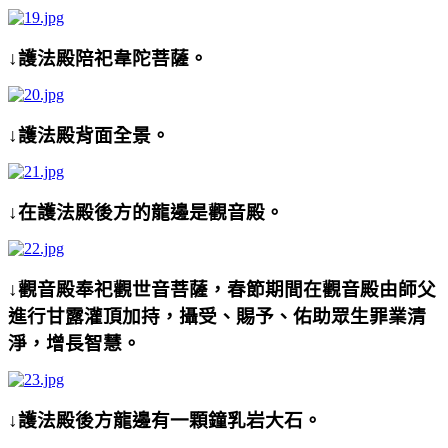
↓護法殿陪祀韋陀菩薩。
↓護法殿背面全景。
↓在護法殿後方的龍邊是觀音殿。
↓觀音殿奉祀觀世音菩薩，春節期間在觀音殿由師父
進行甘露灌頂加持，攝受、賜予、佑助眾生罪業清
淨，增長智慧。
↓護法殿後方龍邊有一顆鐘乳岩大石。