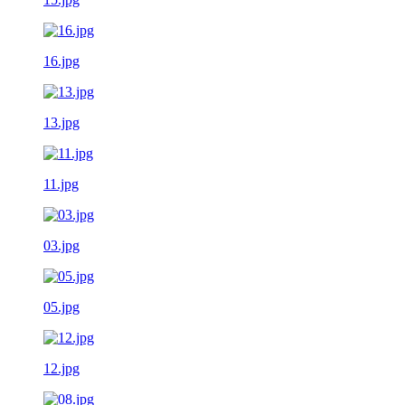
16.jpg
13.jpg
11.jpg
03.jpg
05.jpg
12.jpg