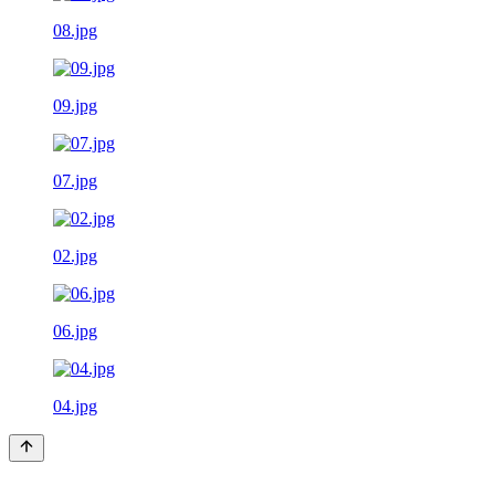
08.jpg
09.jpg
07.jpg
02.jpg
06.jpg
04.jpg